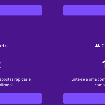
reto
👥 
t
espostas rápidas e
Junte-se a uma com
lizado!
compa
e