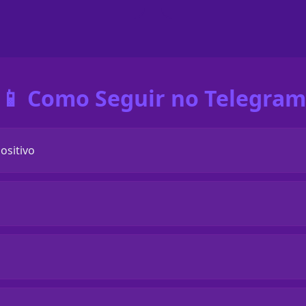
📱 Como Seguir no Telegram
ositivo