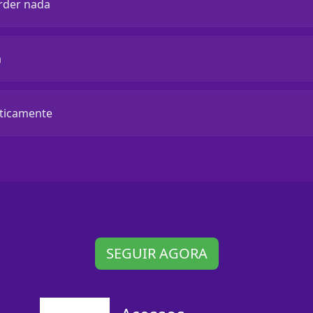
erder nada
a
aticamente
SEGUIR AGORA