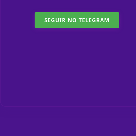
SEGUIR NO TELEGRAM