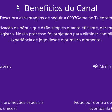
📱 Benefícios do Canal
Descubra as vantagens de seguir a 0007Game no Telegra
vação de bônus que é tão simples quanto eficiente, garan
egistro. Nosso processo foi projetado para eliminar comp
experiência de jogo desde o primeiro momento.
sivos
📢 Notí
m, promoções especiais
Fique por dentro d
s únicos!
eventos da