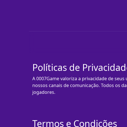
Políticas de Privacida
A 0007Game valoriza a privacidade de seus
nossos canais de comunicação. Todos os dad
jogadores.
Termos e Condições