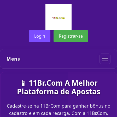
Login
Registrar-se
Menu
📱 11Br.Com A Melhor
Plataforma de Apostas
Cadastre-se na 11Br.Com para ganhar bônus no
cadastro e em cada recarga. Com a 11Br.Com,