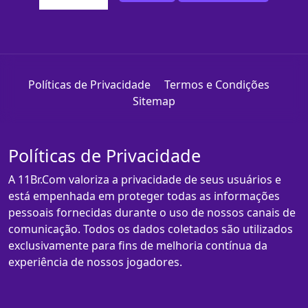
Políticas de Privacidade
Termos e Condições
Sitemap
Políticas de Privacidade
A 11Br.Com valoriza a privacidade de seus usuários e
está empenhada em proteger todas as informações
pessoais fornecidas durante o uso de nossos canais de
comunicação. Todos os dados coletados são utilizados
exclusivamente para fins de melhoria contínua da
experiência de nossos jogadores.