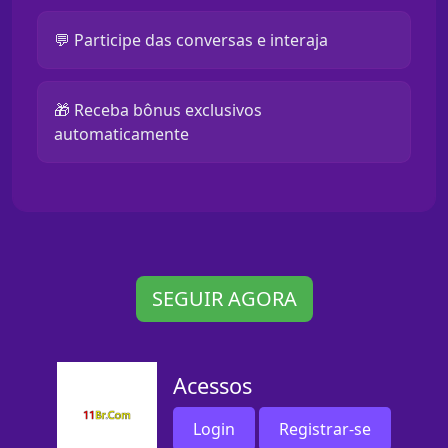
💬 Participe das conversas e interaja
🎁 Receba bônus exclusivos
automaticamente
SEGUIR AGORA
Acessos
Login
Registrar-se