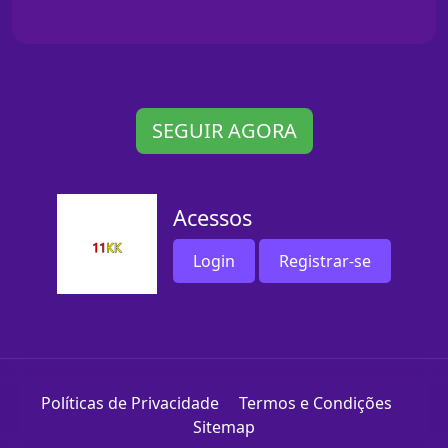
SEGUIR AGORA
Acessos
Login
Registrar-se
Políticas de Privacidade
Termos e Condições
Sitemap