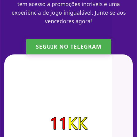
tem acesso a promoções incríveis e uma
experiência de jogo inigualável. Junte-se aos
vencedores agora!
SEGUIR NO TELEGRAM