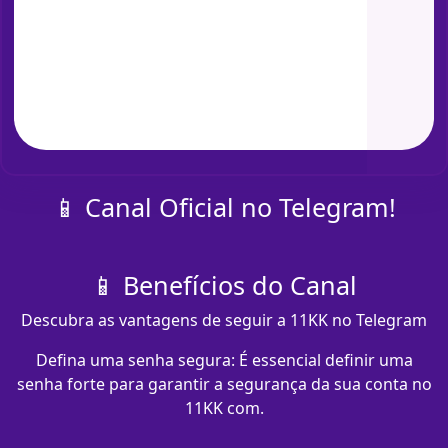
📱 Canal Oficial no Telegram!
📱 Benefícios do Canal
Descubra as vantagens de seguir a 11KK no Telegram
Defina uma senha segura: É essencial definir uma
senha forte para garantir a segurança da sua conta no
11KK com​.