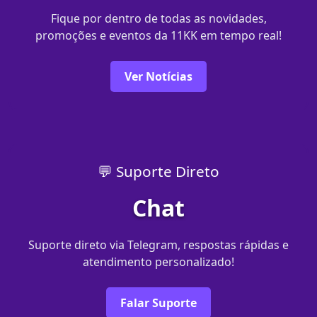
Fique por dentro de todas as novidades,
promoções e eventos da 11KK em tempo real!
Ver Notícias
💬 Suporte Direto
Chat
Suporte direto via Telegram, respostas rápidas e
atendimento personalizado!
Falar Suporte