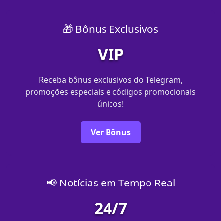
🎁 Bônus Exclusivos
VIP
Receba bônus exclusivos do Telegram,
promoções especiais e códigos promocionais
únicos!
Ver Bônus
📢 Notícias em Tempo Real
24/7