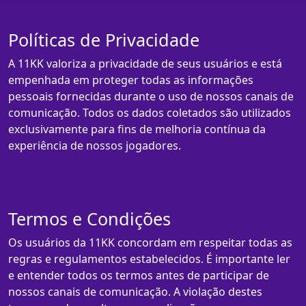
Políticas de Privacidade
A 11KK valoriza a privacidade de seus usuários e está
empenhada em proteger todas as informações
pessoais fornecidas durante o uso de nossos canais de
comunicação. Todos os dados coletados são utilizados
exclusivamente para fins de melhoria contínua da
experiência de nossos jogadores.
Termos e Condições
Os usuários da 11KK concordam em respeitar todas as
regras e regulamentos estabelecidos. É importante ler
e entender todos os termos antes de participar de
nossos canais de comunicação. A violação destes