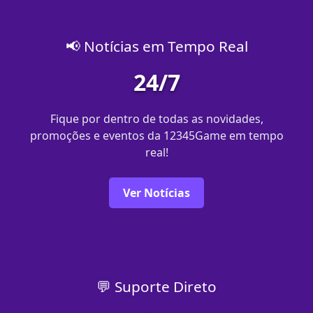
📢 Notícias em Tempo Real
24/7
Fique por dentro de todas as novidades,
promoções e eventos da 12345Game em tempo
real!
Ver Notícias
💬 Suporte Direto