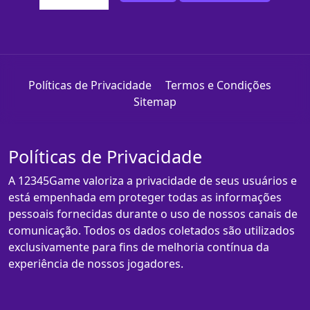
Políticas de Privacidade
Termos e Condições
Sitemap
Políticas de Privacidade
A 12345Game valoriza a privacidade de seus usuários e
está empenhada em proteger todas as informações
pessoais fornecidas durante o uso de nossos canais de
comunicação. Todos os dados coletados são utilizados
exclusivamente para fins de melhoria contínua da
experiência de nossos jogadores.