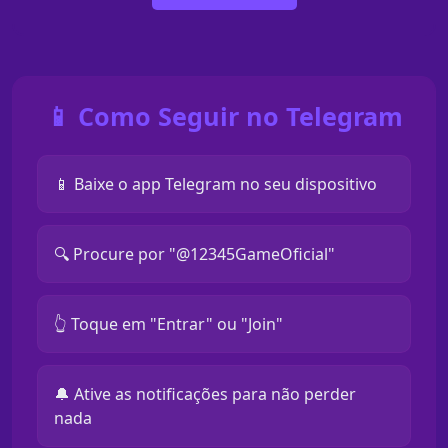
📱 Como Seguir no Telegram
📱 Baixe o app Telegram no seu dispositivo
🔍 Procure por "@12345GameOficial"
👆 Toque em "Entrar" ou "Join"
🔔 Ative as notificações para não perder
nada