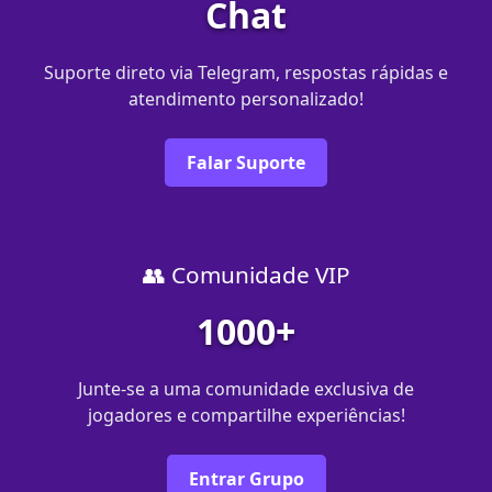
Chat
Suporte direto via Telegram, respostas rápidas e
atendimento personalizado!
Falar Suporte
👥 Comunidade VIP
1000+
Junte-se a uma comunidade exclusiva de
jogadores e compartilhe experiências!
Entrar Grupo