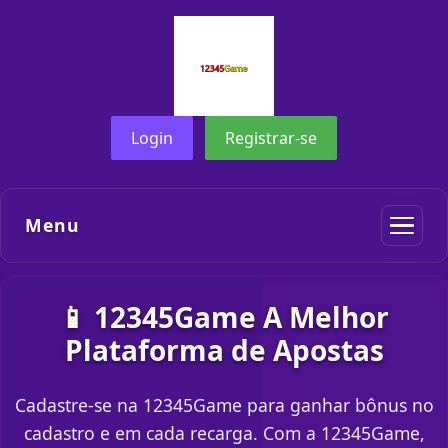
Login
Registrar-se
Menu
📱 12345Game A Melhor
Plataforma de Apostas
Cadastre-se na 12345Game para ganhar bônus no
cadastro e em cada recarga. Com a 12345Game,