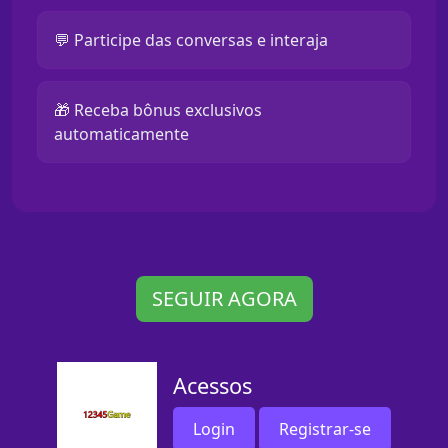
💬 Participe das conversas e interaja
🎁 Receba bônus exclusivos
automaticamente
SEGUIR AGORA
Acessos
Login
Registrar-se