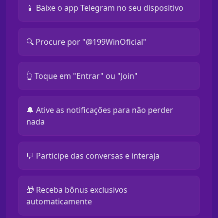
📱 Baixe o app Telegram no seu dispositivo
🔍 Procure por "@199WinOficial"
👆 Toque em "Entrar" ou "Join"
🔔 Ative as notificações para não perder
nada
💬 Participe das conversas e interaja
🎁 Receba bônus exclusivos
automaticamente