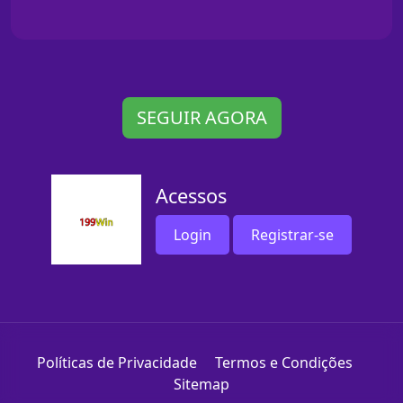
SEGUIR AGORA
Acessos
Login
Registrar-se
Políticas de Privacidade
Termos e Condições
Sitemap