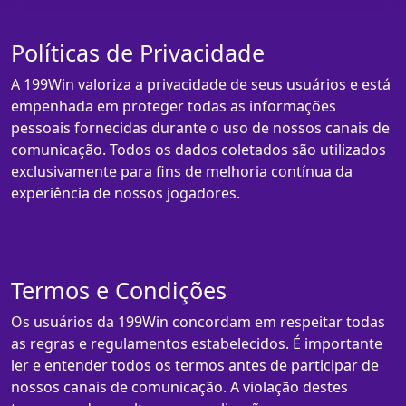
Políticas de Privacidade
A 199Win valoriza a privacidade de seus usuários e está
empenhada em proteger todas as informações
pessoais fornecidas durante o uso de nossos canais de
comunicação. Todos os dados coletados são utilizados
exclusivamente para fins de melhoria contínua da
experiência de nossos jogadores.
Termos e Condições
Os usuários da 199Win concordam em respeitar todas
as regras e regulamentos estabelecidos. É importante
ler e entender todos os termos antes de participar de
nossos canais de comunicação. A violação destes