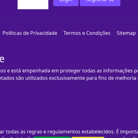
Políticas de Privacidade
Termos e Condições
Sitemap
de
rios e está empenhada em proteger todas as informações p
tados são utilizados exclusivamente para fins de melhoria
 todas as regras e regulamentos estabelecidos. É importa