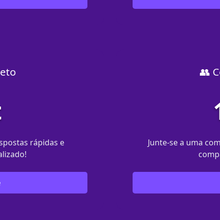
reto
👥 
t
espostas rápidas e
Junte-se a uma com
lizado!
compa
e