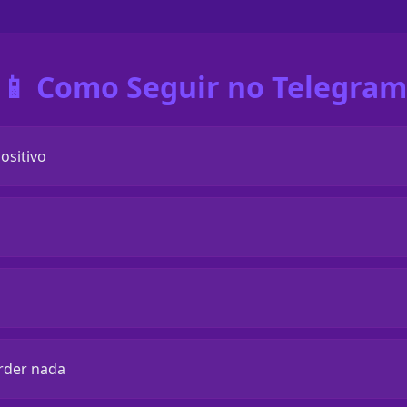
📱 Como Seguir no Telegram
ositivo
erder nada