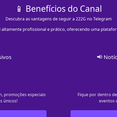
📱 Benefícios do Canal
Descubra as vantagens de seguir a 222G no Telegram
 altamente profissional e prático, oferecendo uma platafo
sivos
📢 Notí
m, promoções especiais
Fique por dentro d
s únicos!
eventos 