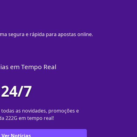
rma segura e rápida para apostas online.
cias em Tempo Real
24/7
e todas as novidades, promoções e
da 222G em tempo real!
Ver Notícias