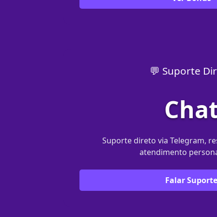
💬 Suporte Di
Cha
Suporte direto via Telegram, r
atendimento persona
Falar Suport