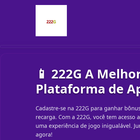
📱 222G A Melho
Plataforma de A
Cadastre-se na 222G para ganhar bônus
recarga. Com a 222G, você tem acesso a
uma experiência de jogo inigualável. J
agora!