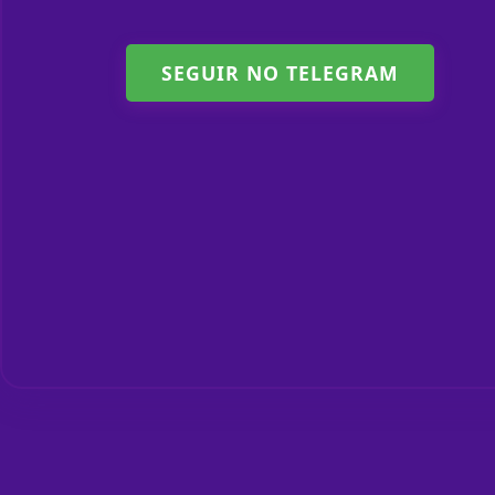
SEGUIR NO TELEGRAM