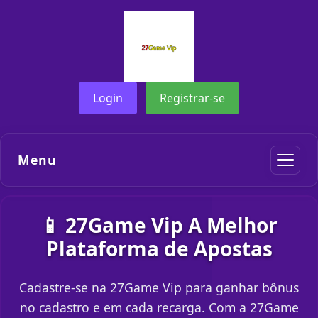
Login
Registrar-se
Menu
📱 27Game Vip A Melhor
Plataforma de Apostas
Cadastre-se na 27Game Vip para ganhar bônus
no cadastro e em cada recarga. Com a 27Game