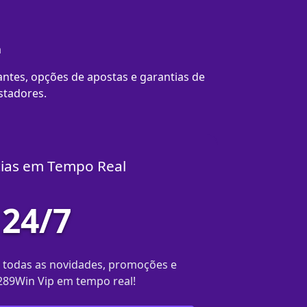
m
iantes, opções de apostas e garantias de
stadores.
cias em Tempo Real
24/7
e todas as novidades, promoções e
289Win Vip em tempo real!