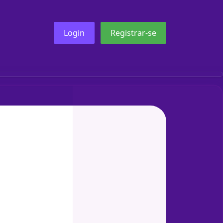
Login
Registrar-se