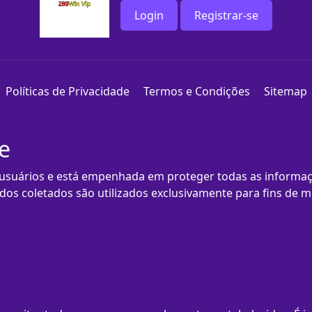
Login
Registrar-se
Políticas de Privacidade
Termos e Condições
Sitemap
de
s usuários e está empenhada em proteger todas as informa
os coletados são utilizados exclusivamente para fins de m