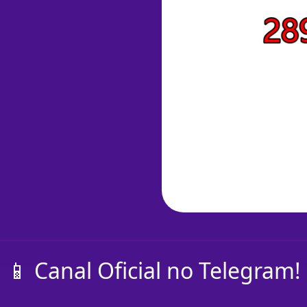
📱 Canal Oficial no Telegram!