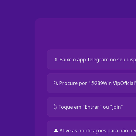
📱 Baixe o app Telegram no seu disp
🔍 Procure por "@289Win VipOficial
👆 Toque em "Entrar" ou "Join"
🔔 Ative as notificações para não p