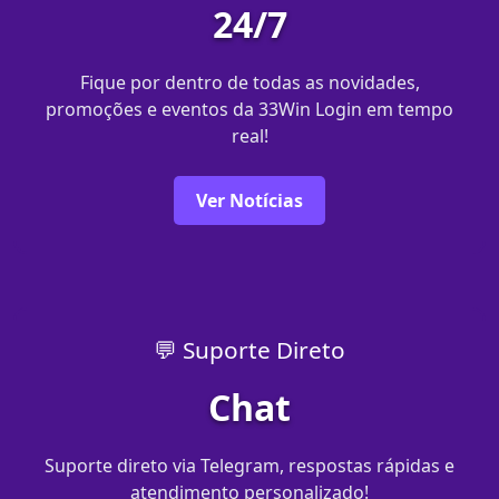
24/7
Fique por dentro de todas as novidades,
promoções e eventos da 33Win Login em tempo
real!
Ver Notícias
💬 Suporte Direto
Chat
Suporte direto via Telegram, respostas rápidas e
atendimento personalizado!