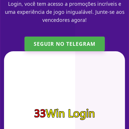
Login, você tem acesso a promoções incríveis e
uma experiência de jogo inigualável. Junte-se aos
vencedores agora!
SEGUIR NO TELEGRAM