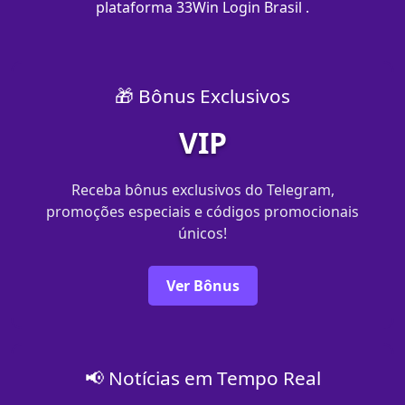
plataforma 33Win Login Brasil .
🎁 Bônus Exclusivos
VIP
Receba bônus exclusivos do Telegram,
promoções especiais e códigos promocionais
únicos!
Ver Bônus
📢 Notícias em Tempo Real