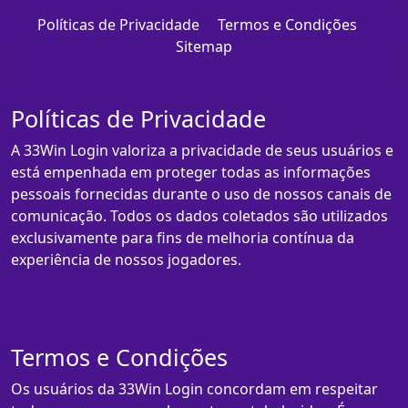
Políticas de Privacidade
Termos e Condições
Sitemap
Políticas de Privacidade
A 33Win Login valoriza a privacidade de seus usuários e
está empenhada em proteger todas as informações
pessoais fornecidas durante o uso de nossos canais de
comunicação. Todos os dados coletados são utilizados
exclusivamente para fins de melhoria contínua da
experiência de nossos jogadores.
Termos e Condições
Os usuários da 33Win Login concordam em respeitar