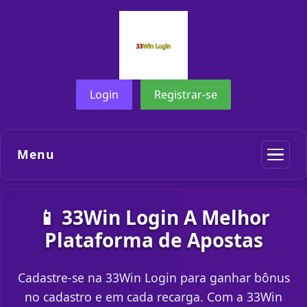
Login
Registrar-se
Menu
📱 33Win Login A Melhor
Plataforma de Apostas
Cadastre-se na 33Win Login para ganhar bônus
no cadastro e em cada recarga. Com a 33Win