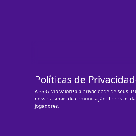
Políticas de Privacida
A 3537 Vip valoriza a privacidade de seus 
nossos canais de comunicação. Todos os dad
jogadores.