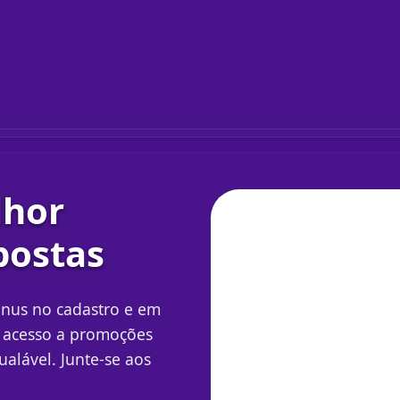
lhor
postas
ônus no cadastro e em
m acesso a promoções
ualável. Junte-se aos