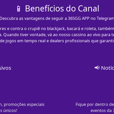
📱 Benefícios do Canal
Descubra as vantagens de seguir a 365GG APP no Telegra
res e contra o crupiê no blackjack, bacará e roleta, tamb
a. Quando tiver vontade, vá ao nosso cassino ao vivo para t
 jogos em tempo real e dealers profissionais que garanti
sivos
📢 Notí
m, promoções especiais
Fique por dentro d
s únicos!
eventos da 