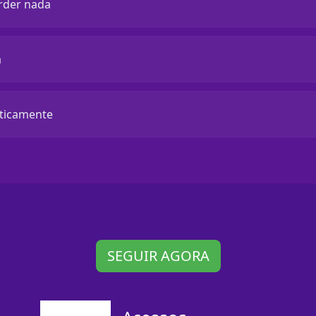
erder nada
a
aticamente
SEGUIR AGORA