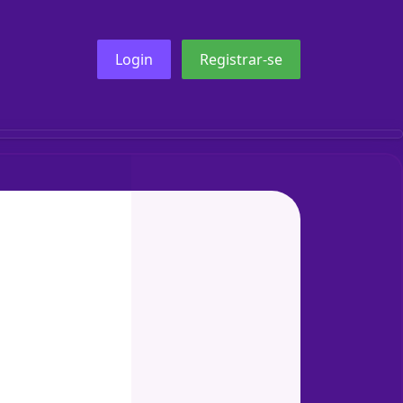
Login
Registrar-se