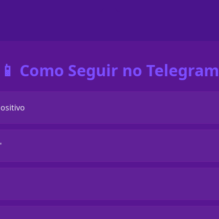
📱 Como Seguir no Telegram
ositivo
"