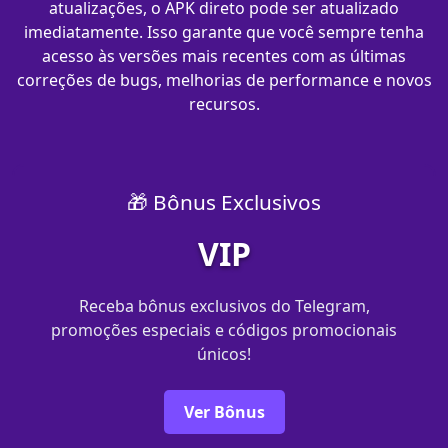
atualizações, o APK direto pode ser atualizado
imediatamente. Isso garante que você sempre tenha
acesso às versões mais recentes com as últimas
correções de bugs, melhorias de performance e novos
recursos.
🎁 Bônus Exclusivos
VIP
Receba bônus exclusivos do Telegram,
promoções especiais e códigos promocionais
únicos!
Ver Bônus