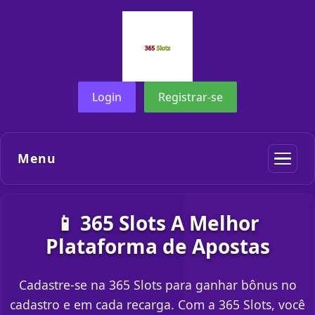
Login
Registrar-se
Menu
📱 365 Slots A Melhor
Plataforma de Apostas
Cadastre-se na 365 Slots para ganhar bônus no
cadastro e em cada recarga. Com a 365 Slots, você