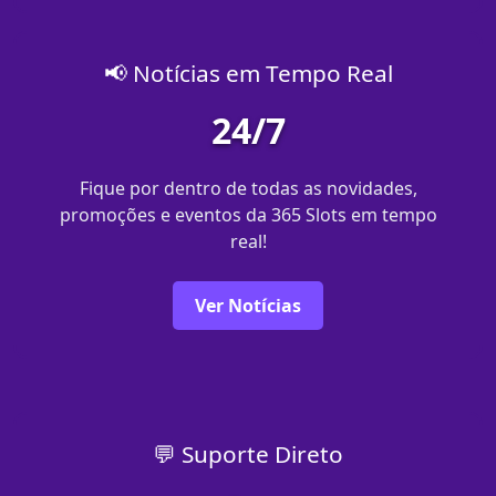
📢 Notícias em Tempo Real
24/7
Fique por dentro de todas as novidades,
promoções e eventos da 365 Slots em tempo
real!
Ver Notícias
💬 Suporte Direto