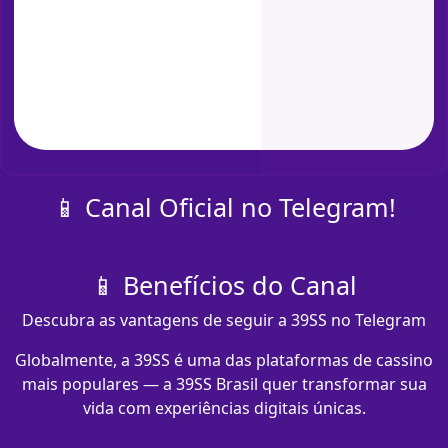
📱 Canal Oficial no Telegram!
📱 Benefícios do Canal
Descubra as vantagens de seguir a 39SS no Telegram
Globalmente, a 39SS é uma das plataformas de cassino
mais populares — a 39SS Brasil quer transformar sua
vida com experiências digitais únicas.