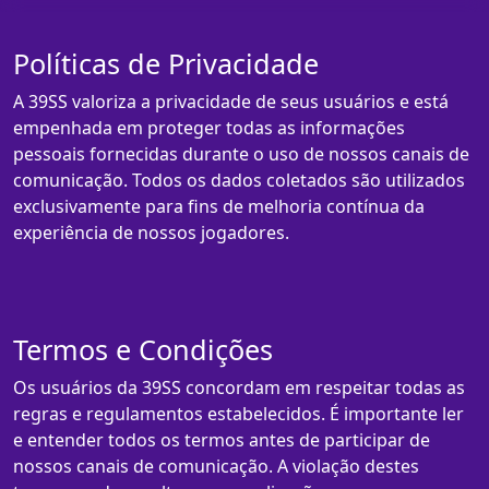
Políticas de Privacidade
A 39SS valoriza a privacidade de seus usuários e está
empenhada em proteger todas as informações
pessoais fornecidas durante o uso de nossos canais de
comunicação. Todos os dados coletados são utilizados
exclusivamente para fins de melhoria contínua da
experiência de nossos jogadores.
Termos e Condições
Os usuários da 39SS concordam em respeitar todas as
regras e regulamentos estabelecidos. É importante ler
e entender todos os termos antes de participar de
nossos canais de comunicação. A violação destes