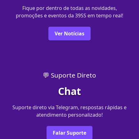
Fique por dentro de todas as novidades,
promoções e eventos da 39SS em tempo real!
Ver Notícias
💬 Suporte Direto
Chat
Suporte direto via Telegram, respostas rápidas e
atendimento personalizado!
Falar Suporte