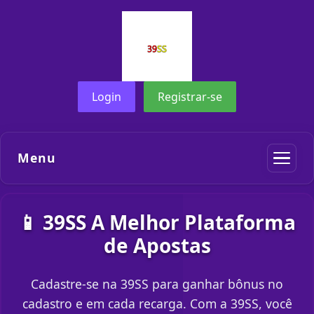
Login
Registrar-se
Menu
📱 39SS A Melhor Plataforma
de Apostas
Cadastre-se na 39SS para ganhar bônus no
cadastro e em cada recarga. Com a 39SS, você