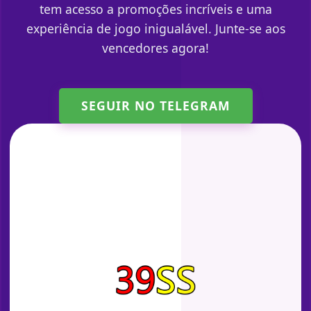
tem acesso a promoções incríveis e uma
experiência de jogo inigualável. Junte-se aos
vencedores agora!
SEGUIR NO TELEGRAM