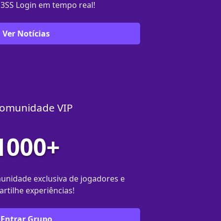
 3SS Login em tempo real!
Ver Notícias
Comunidade VIP
1000+
unidade exclusiva de jogadores e
rtilhe experiências!
Entrar Grupo