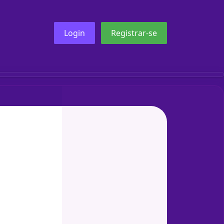
Login
Registrar-se