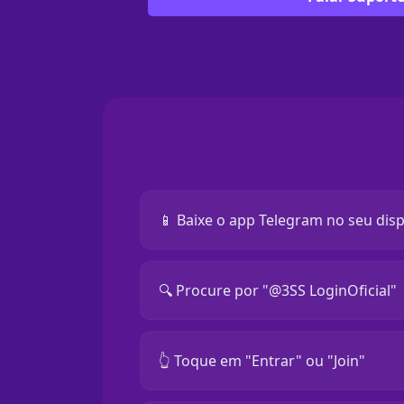
📱 Baixe o app Telegram no seu disp
🔍 Procure por "@3SS LoginOficial"
👆 Toque em "Entrar" ou "Join"