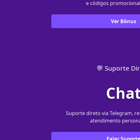
e códigos promocionai
Ver Bônus
💬 Suporte Di
Cha
Suporte direto via Telegram, r
atendimento persona
Falar Suport