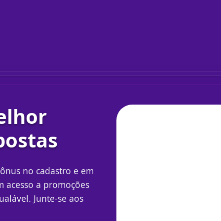
elhor
postas
bônus no cadastro e em
em acesso a promoções
ualável. Junte-se aos