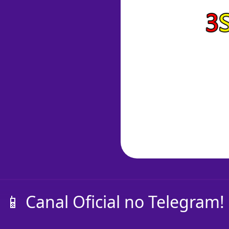
📱 Canal Oficial no Telegram!