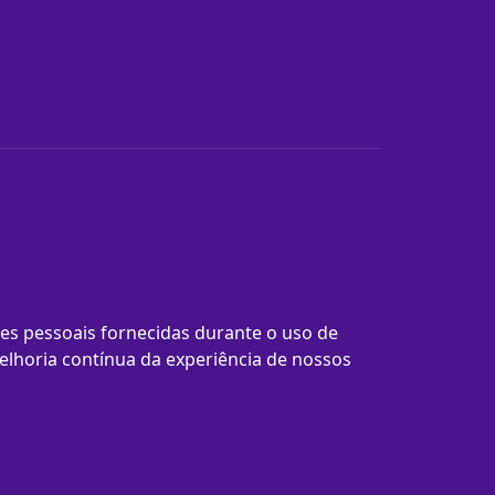
es pessoais fornecidas durante o uso de
elhoria contínua da experiência de nossos