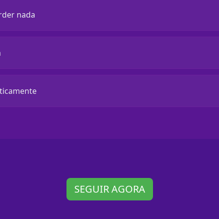
erder nada
a
aticamente
SEGUIR AGORA