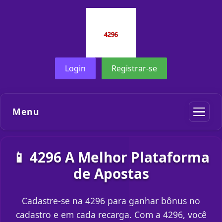
Login
Registrar-se
Menu
📱 4296 A Melhor Plataforma
de Apostas
Cadastre-se na 4296 para ganhar bônus no
cadastro e em cada recarga. Com a 4296, você