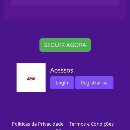
SEGUIR AGORA
Acessos
Login
Registrar-se
Políticas de Privacidade
Termos e Condições