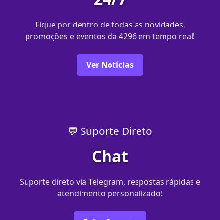
Fique por dentro de todas as novidades,
promoções e eventos da 4296 em tempo real!
Ver Notícias
💬 Suporte Direto
Chat
Suporte direto via Telegram, respostas rápidas e
atendimento personalizado!