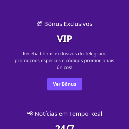
🎁 Bônus Exclusivos
VIP
Receba bônus exclusivos do Telegram,
promoções especiais e códigos promocionais
únicos!
Ver Bônus
📢 Notícias em Tempo Real
24/7