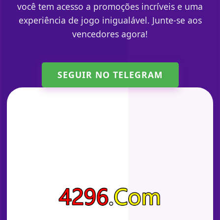
você tem acesso a promoções incríveis e uma
experiência de jogo inigualável. Junte-se aos
vencedores agora!
SEGUIR NO TELEGRAM