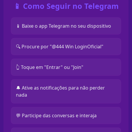
📱 Como Seguir no Telegram
📱 Baixe o app Telegram no seu dispositivo
🔍 Procure por "@444 Win LoginOficial"
👆 Toque em "Entrar" ou "Join"
🔔 Ative as notificações para não perder
nada
💬 Participe das conversas e interaja