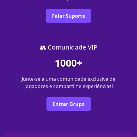
Falar Suporte
👥 Comunidade VIP
1000+
Junte-se a uma comunidade exclusiva de
jogadores e compartilhe experiências!
Entrar Grupo