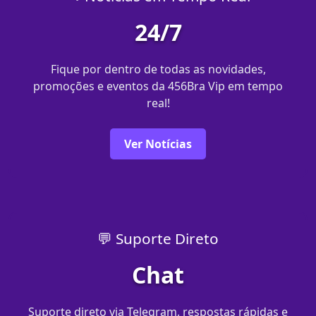
24/7
Fique por dentro de todas as novidades,
promoções e eventos da 456Bra Vip em tempo
real!
Ver Notícias
💬 Suporte Direto
Chat
Suporte direto via Telegram, respostas rápidas e