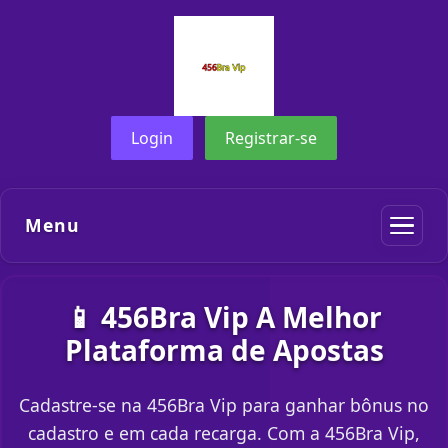
Login
Registrar-se
Menu
📱 456Bra Vip A Melhor
Plataforma de Apostas
Cadastre-se na 456Bra Vip para ganhar bônus no
cadastro e em cada recarga. Com a 456Bra Vip,