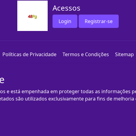
Acessos
Login
Registrar-se
Políticas de Privacidade
Termos e Condições
Sitemap
de
rios e está empenhada em proteger todas as informações p
tados são utilizados exclusivamente para fins de melhoria