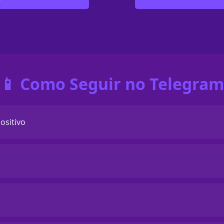
📱 Como Seguir no Telegram
ositivo