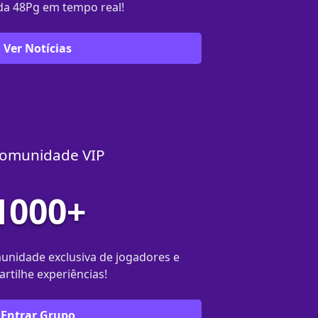
da 48Pg em tempo real!
Ver Notícias
Comunidade VIP
1000+
unidade exclusiva de jogadores e
rtilhe experiências!
Entrar Grupo