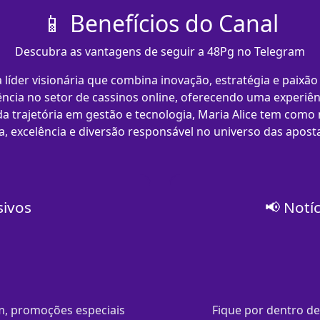
📱 Benefícios do Canal
Descubra as vantagens de seguir a 48Pg no Telegram
 líder visionária que combina inovação, estratégia e paixã
ência no setor de cassinos online, oferecendo uma experiê
 trajetória em gestão e tecnologia, Maria Alice tem com
a, excelência e diversão responsável no universo das aposta
sivos
📢 Notí
m, promoções especiais
Fique por dentro d