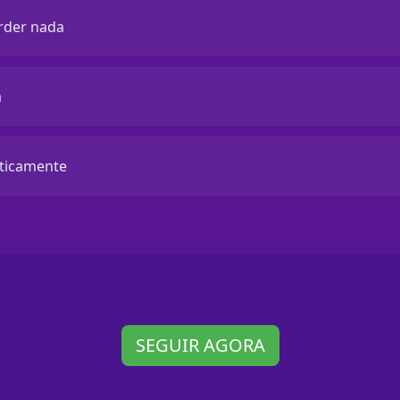
erder nada
a
aticamente
SEGUIR AGORA