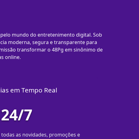
o pelo mundo do entretenimento digital. Sob
ncia moderna, segura e transparente para
o missão transformar o 48Pg em sinônimo de
s online.
cias em Tempo Real
24/7
e todas as novidades, promoções e