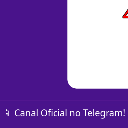
📱 Canal Oficial no Telegram!