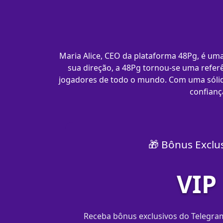
Maria Alice, CEO da plataforma 48Pg, é uma
sua direção, a 48Pg tornou-se uma refer
jogadores de todo o mundo. Com uma sólida
confianç
🎁 Bônus Exclu
VIP
Receba bônus exclusivos do Telegra