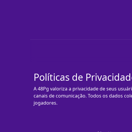
Políticas de Privacida
A 48Pg valoriza a privacidade de seus usuá
canais de comunicação. Todos os dados cole
jogadores.