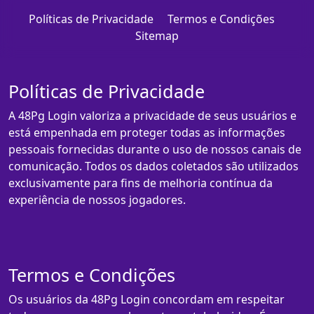
Políticas de Privacidade
Termos e Condições
Sitemap
Políticas de Privacidade
A 48Pg Login valoriza a privacidade de seus usuários e
está empenhada em proteger todas as informações
pessoais fornecidas durante o uso de nossos canais de
comunicação. Todos os dados coletados são utilizados
exclusivamente para fins de melhoria contínua da
experiência de nossos jogadores.
Termos e Condições
Os usuários da 48Pg Login concordam em respeitar