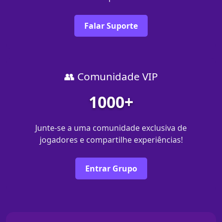
Falar Suporte
👥 Comunidade VIP
1000+
Junte-se a uma comunidade exclusiva de
jogadores e compartilhe experiências!
Entrar Grupo