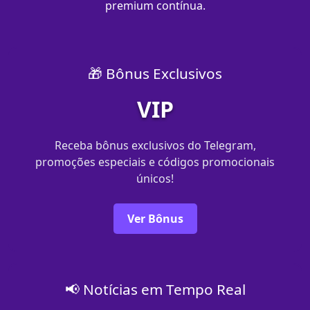
premium contínua.
🎁 Bônus Exclusivos
VIP
Receba bônus exclusivos do Telegram,
promoções especiais e códigos promocionais
únicos!
Ver Bônus
📢 Notícias em Tempo Real