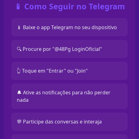
📱 Como Seguir no Telegram
📱 Baixe o app Telegram no seu dispositivo
🔍 Procure por "@48Pg LoginOficial"
👆 Toque em "Entrar" ou "Join"
🔔 Ative as notificações para não perder
nada
💬 Participe das conversas e interaja