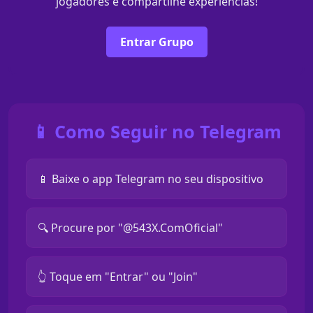
jogadores e compartilhe experiências!
Entrar Grupo
📱 Como Seguir no Telegram
📱 Baixe o app Telegram no seu dispositivo
🔍 Procure por "@543X.ComOficial"
👆 Toque em "Entrar" ou "Join"