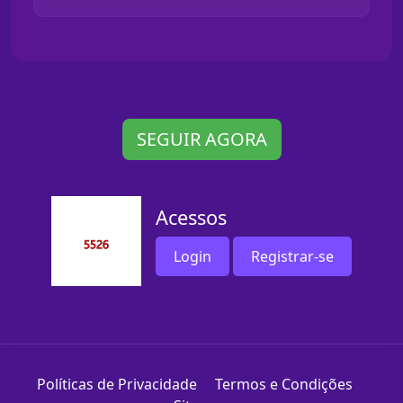
SEGUIR AGORA
Acessos
Login
Registrar-se
Políticas de Privacidade
Termos e Condições