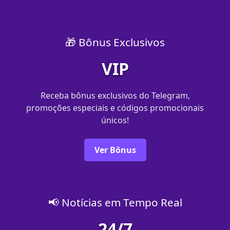
🎁 Bônus Exclusivos
VIP
Receba bônus exclusivos do Telegram,
promoções especiais e códigos promocionais
únicos!
Ver Bônus
📢 Notícias em Tempo Real
24/7