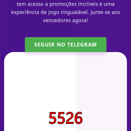
tem acesso a promoções incríveis e uma
experiência de jogo inigualável. Junte-se aos
vencedores agora!
SEGUIR NO TELEGRAM