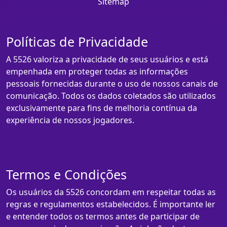
Sitemap
Políticas de Privacidade
A 5526 valoriza a privacidade de seus usuários e está
empenhada em proteger todas as informações
pessoais fornecidas durante o uso de nossos canais de
comunicação. Todos os dados coletados são utilizados
exclusivamente para fins de melhoria contínua da
experiência de nossos jogadores.
Termos e Condições
Os usuários da 5526 concordam em respeitar todas as
regras e regulamentos estabelecidos. É importante ler
e entender todos os termos antes de participar de