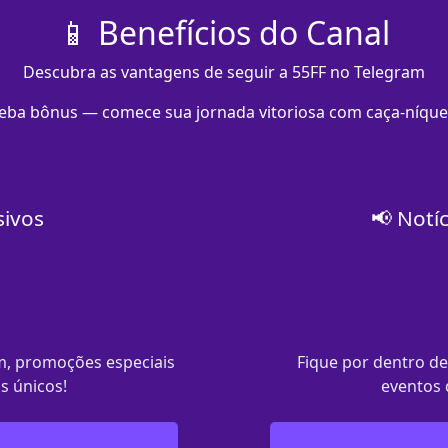
📱 Benefícios do Canal
Descubra as vantagens de seguir a 55FF no Telegram
eceba bônus — comece sua jornada vitoriosa com caça-níquei
sivos
📢 Notí
m, promoções especiais
Fique por dentro d
s únicos!
eventos 