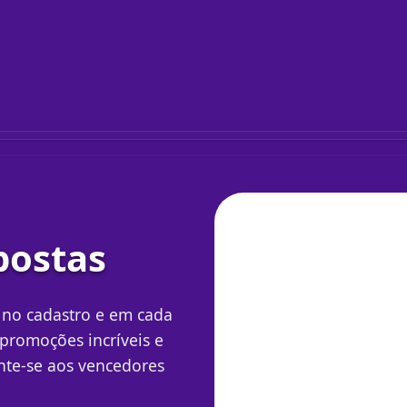
postas
 no cadastro e em cada
 promoções incríveis e
unte-se aos vencedores