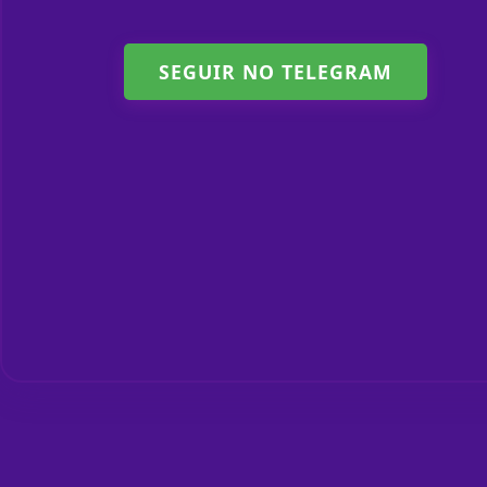
SEGUIR NO TELEGRAM