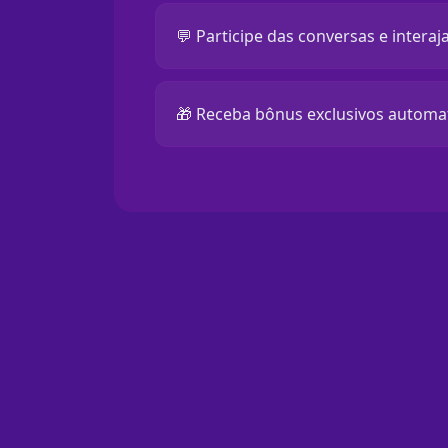
💬 Participe das conversas e interaj
🎁 Receba bônus exclusivos autom