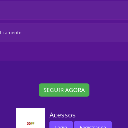
a
aticamente
SEGUIR AGORA
Acessos
Login
Registrar-se