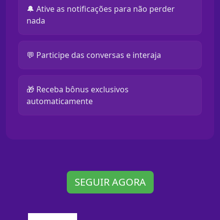
🔔 Ative as notificações para não perder
nada
💬 Participe das conversas e interaja
🎁 Receba bônus exclusivos
automaticamente
SEGUIR AGORA