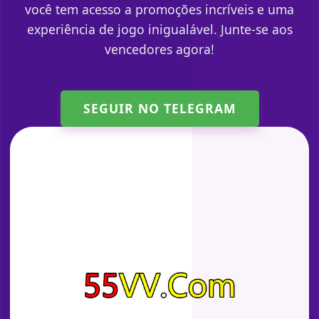
você tem acesso a promoções incríveis e uma
experiência de jogo inigualável. Junte-se aos
vencedores agora!
SEGUIR NO TELEGRAM