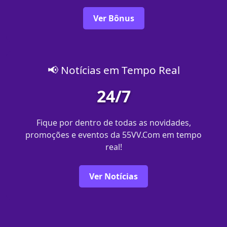
Ver Bônus
📢 Notícias em Tempo Real
24/7
Fique por dentro de todas as novidades,
promoções e eventos da 55VV.Com em tempo
real!
Ver Notícias