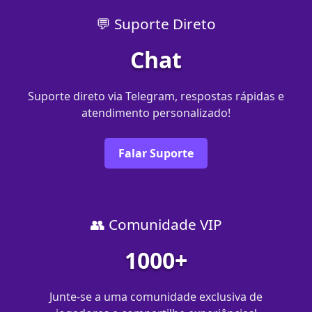
💬 Suporte Direto
Chat
Suporte direto via Telegram, respostas rápidas e
atendimento personalizado!
Falar Suporte
👥 Comunidade VIP
1000+
Junte-se a uma comunidade exclusiva de