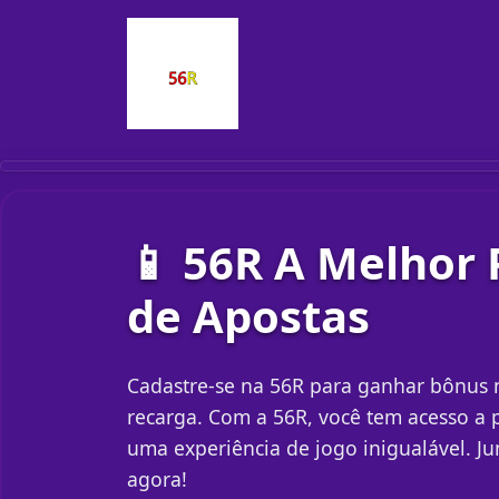
📱 56R A Melhor
de Apostas
Cadastre-se na 56R para ganhar bônus 
recarga. Com a 56R, você tem acesso a 
uma experiência de jogo inigualável. J
agora!