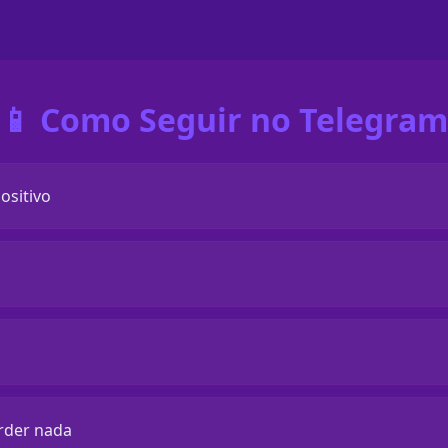
📱 Como Seguir no Telegram
ositivo
erder nada