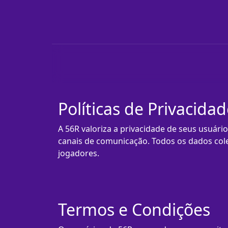
Políticas de Privacida
A 56R valoriza a privacidade de seus usuár
canais de comunicação. Todos os dados cole
jogadores.
Termos e Condições