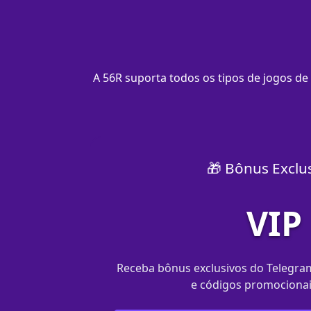
A 56R suporta todos os tipos de jogos de 
🎁 Bônus Exclu
VIP
Receba bônus exclusivos do Telegra
e códigos promocionai