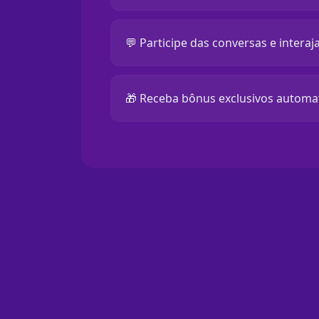
💬 Participe das conversas e interaj
🎁 Receba bônus exclusivos autom