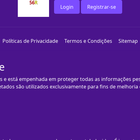
Login
Registrar-se
Políticas de Privacidade
Termos e Condições
Sitemap
de
ios e está empenhada em proteger todas as informações pe
tados são utilizados exclusivamente para fins de melhoria