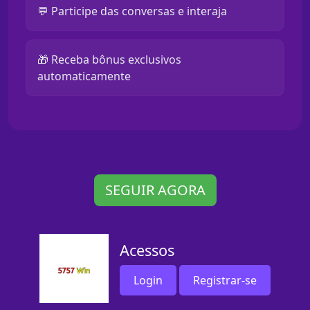
💬 Participe das conversas e interaja
🎁 Receba bônus exclusivos
automaticamente
SEGUIR AGORA
Acessos
Login
Registrar-se