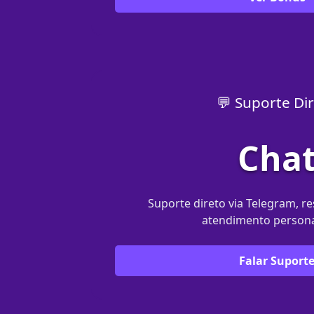
💬 Suporte Di
Cha
Suporte direto via Telegram, r
atendimento persona
Falar Suport