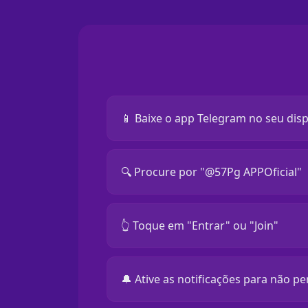
📱 Baixe o app Telegram no seu disp
🔍 Procure por "@57Pg APPOficial"
👆 Toque em "Entrar" ou "Join"
🔔 Ative as notificações para não p