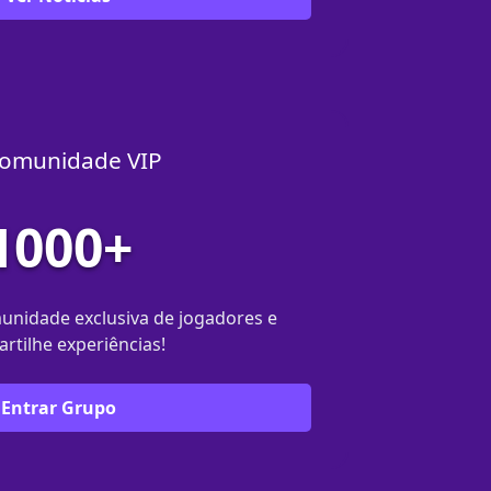
Comunidade VIP
1000+
unidade exclusiva de jogadores e
rtilhe experiências!
Entrar Grupo