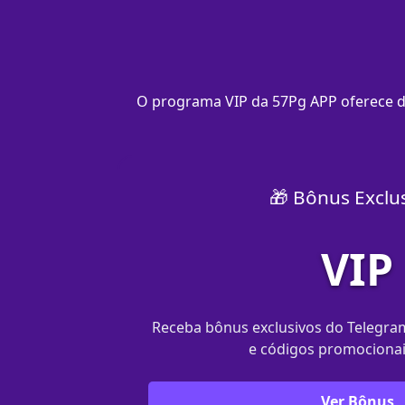
O programa VIP da 57Pg APP oferece di
🎁 Bônus Exclu
VIP
Receba bônus exclusivos do Telegra
e códigos promocionai
Ver Bônus