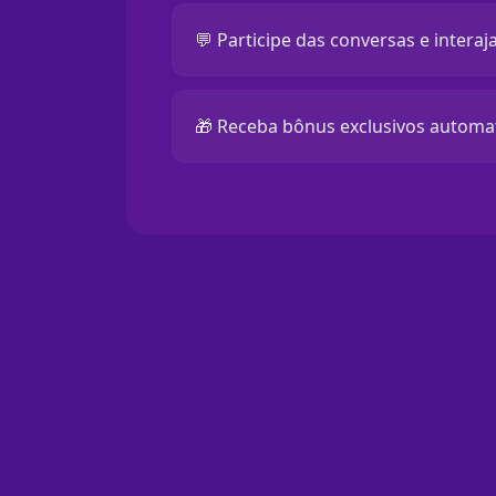
💬 Participe das conversas e interaj
🎁 Receba bônus exclusivos autom