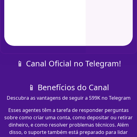
📱 Canal Oficial no Telegram!
📱 Benefícios do Canal
Descubra as vantagens de seguir a 599K no Telegram
Esses agentes têm a tarefa de responder perguntas
sobre como criar uma conta, como depositar ou retirar
dinheiro, e como resolver problemas técnicos. Além
disso, o suporte também está preparado para lidar