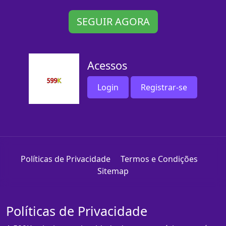
SEGUIR AGORA
Acessos
Login
Registrar-se
Políticas de Privacidade
Termos e Condições
Sitemap
Políticas de Privacidade