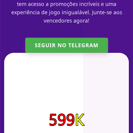
tem acesso a promoções incríveis e uma
experiência de jogo inigualável. Junte-se aos
vencedores agora!
SEGUIR NO TELEGRAM