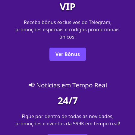
VIP
Receba bônus exclusivos do Telegram,
promoções especiais e códigos promocionais
únicos!
Ver Bônus
📢 Notícias em Tempo Real
24/7
Fique por dentro de todas as novidades,
promoções e eventos da 599K em tempo real!