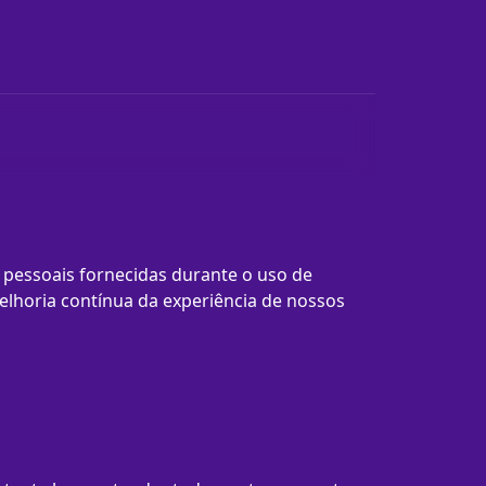
 pessoais fornecidas durante o uso de
elhoria contínua da experiência de nossos