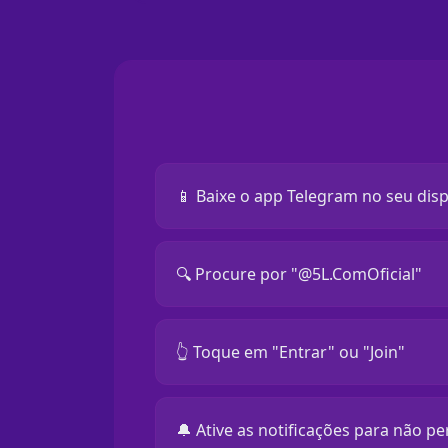
📱 Baixe o app Telegram no seu disp
🔍 Procure por "@5L.ComOficial"
👆 Toque em "Entrar" ou "Join"
🔔 Ative as notificações para não p