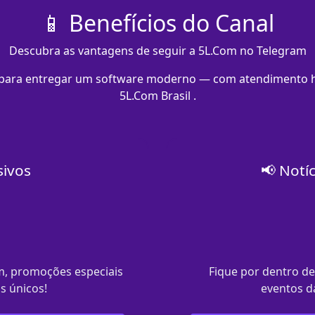
📱 Benefícios do Canal
Descubra as vantagens de seguir a 5L.Com no Telegram
 para entregar um software moderno — com atendimento h
5L.Com Brasil .
sivos
📢 Notí
m, promoções especiais
Fique por dentro d
s únicos!
eventos d