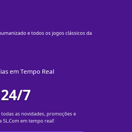
umanizado e todos os jogos clássicos da
cias em Tempo Real
24/7
e todas as novidades, promoções e
a 5L.Com em tempo real!