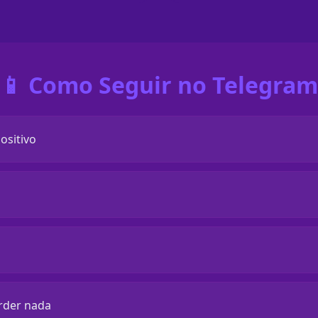
📱 Como Seguir no Telegram
ositivo
erder nada