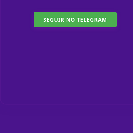
SEGUIR NO TELEGRAM