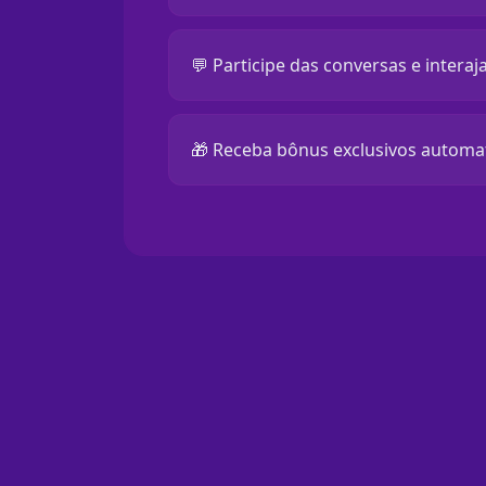
💬 Participe das conversas e interaj
🎁 Receba bônus exclusivos autom