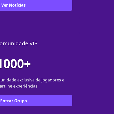
Ver Notícias
Comunidade VIP
1000+
unidade exclusiva de jogadores e
rtilhe experiências!
Entrar Grupo