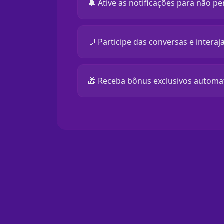
🔔 Ative as notificações para não p
💬 Participe das conversas e interaj
🎁 Receba bônus exclusivos autom