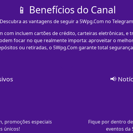
📱 Benefícios do Canal
Descubra as vantagens de seguir a 5Wpg.Com no Telegra
m​ incluem cartões de crédito, carteiras eletrônicas, e t
dem focar no que realmente importa: aproveitar o melhor do
epósitos ou retiradas, o 5Wpg.Com garante total segurança 
sivos
📢 Notí
m, promoções especiais
Fique por dentro d
s únicos!
eventos da