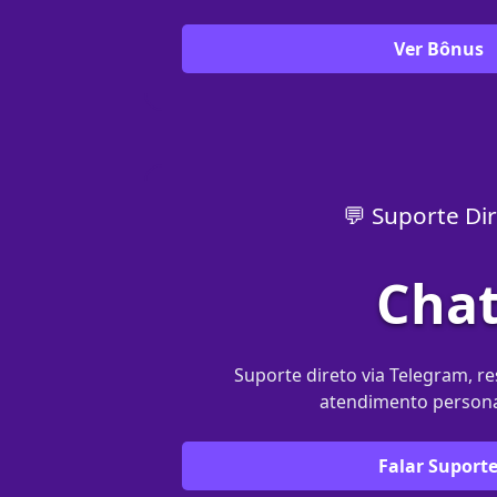
Ver Bônus
💬 Suporte Di
Cha
Suporte direto via Telegram, r
atendimento persona
Falar Suport