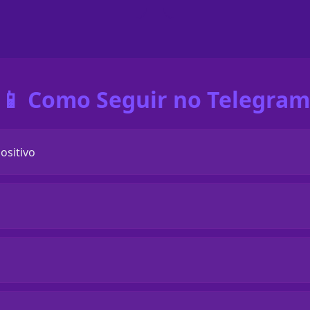
📱 Como Seguir no Telegram
ositivo
"