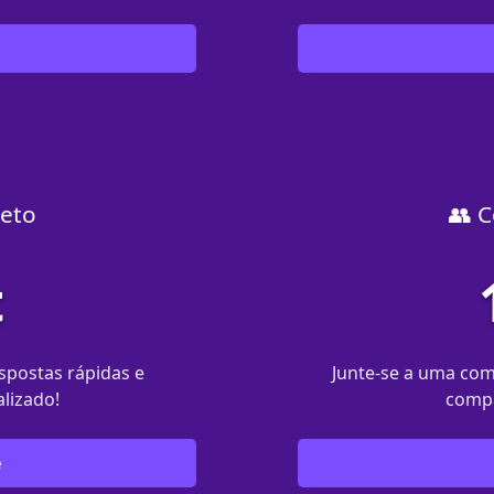
reto
👥 
t
espostas rápidas e
Junte-se a uma com
lizado!
compa
e