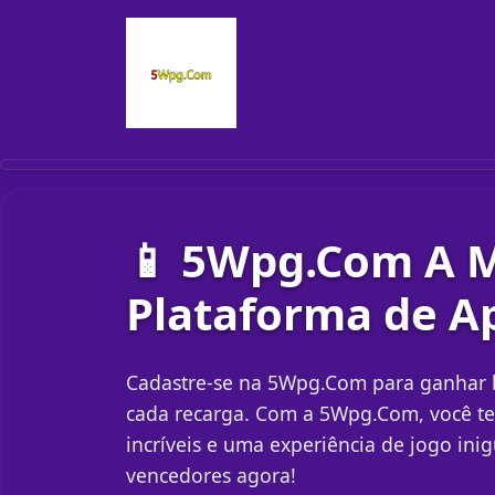
📱 5Wpg.Com A 
Plataforma de A
Cadastre-se na 5Wpg.Com para ganhar 
cada recarga. Com a 5Wpg.Com, você t
incríveis e uma experiência de jogo inig
vencedores agora!