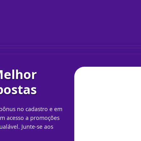
Melhor
postas
bônus no cadastro e em
em acesso a promoções
ualável. Junte-se aos