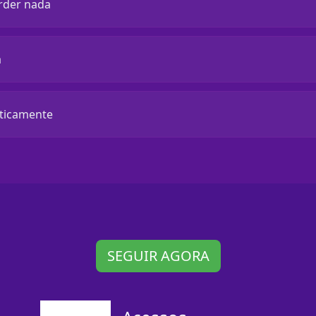
erder nada
a
aticamente
SEGUIR AGORA