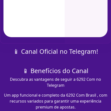
📱 Canal Oficial no Telegram!
📱 Benefícios do Canal
Descubra as vantagens de seguir a 6292 Com no
Telegram
Um app funcional e completo da 6292 Com Brasil , com
recursos variados para garantir uma experiência
premium de apostas.