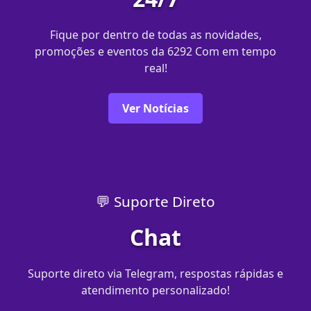
Fique por dentro de todas as novidades,
promoções e eventos da 6292 Com em tempo
real!
Ver Notícias
💬 Suporte Direto
Chat
Suporte direto via Telegram, respostas rápidas e
atendimento personalizado!