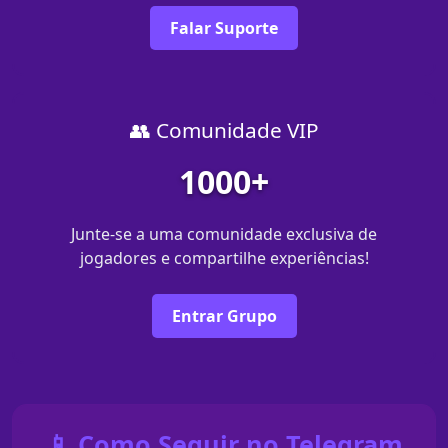
Falar Suporte
👥 Comunidade VIP
1000+
Junte-se a uma comunidade exclusiva de
jogadores e compartilhe experiências!
Entrar Grupo
📱 Como Seguir no Telegram