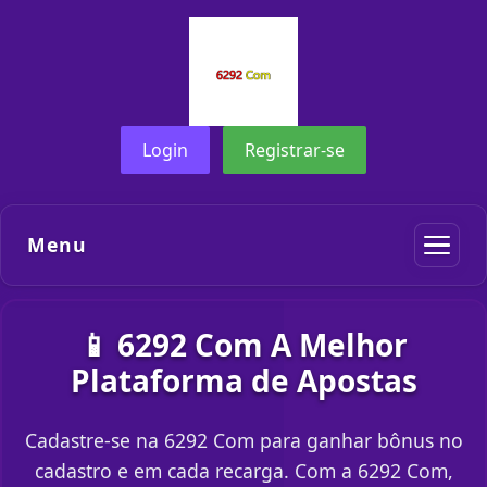
Login
Registrar-se
Menu
📱 6292 Com A Melhor
Plataforma de Apostas
Cadastre-se na 6292 Com para ganhar bônus no
cadastro e em cada recarga. Com a 6292 Com,