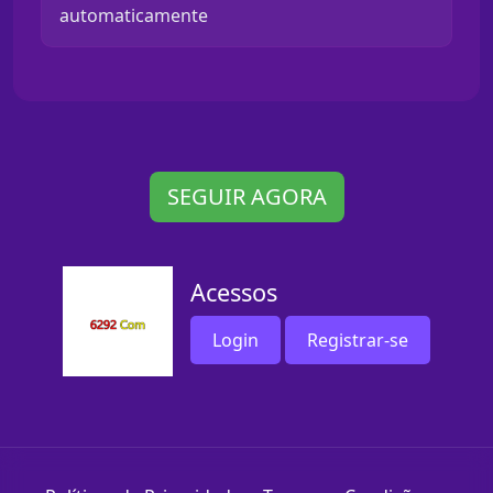
automaticamente
SEGUIR AGORA
Acessos
Login
Registrar-se