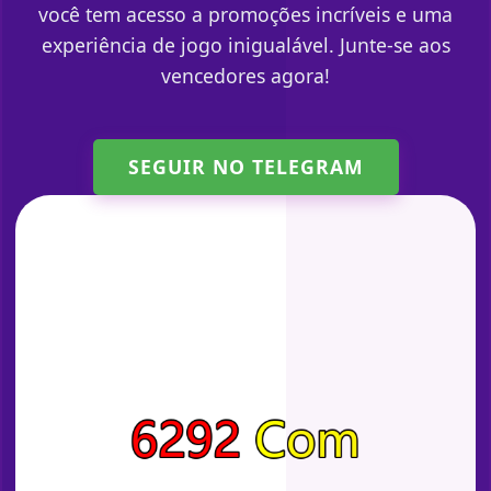
você tem acesso a promoções incríveis e uma
experiência de jogo inigualável. Junte-se aos
vencedores agora!
SEGUIR NO TELEGRAM