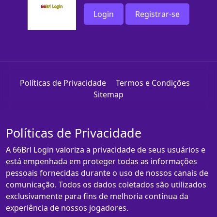
Login
Registrar-se
Políticas de Privacidade
Termos e Condições
Sitemap
Políticas de Privacidade
A 66Brl Login valoriza a privacidade de seus usuários e
está empenhada em proteger todas as informações
pessoais fornecidas durante o uso de nossos canais de
comunicação. Todos os dados coletados são utilizados
exclusivamente para fins de melhoria contínua da
experiência de nossos jogadores.