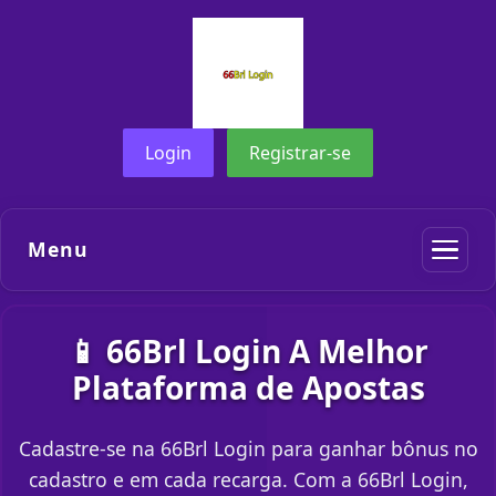
Login
Registrar-se
Menu
📱 66Brl Login A Melhor
Plataforma de Apostas
Cadastre-se na 66Brl Login para ganhar bônus no
cadastro e em cada recarga. Com a 66Brl Login,