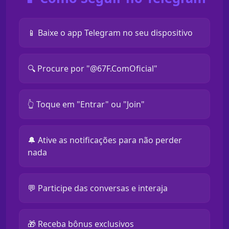
📱 Baixe o app Telegram no seu dispositivo
🔍 Procure por "@67F.ComOficial"
👆 Toque em "Entrar" ou "Join"
🔔 Ative as notificações para não perder
nada
💬 Participe das conversas e interaja
🎁 Receba bônus exclusivos