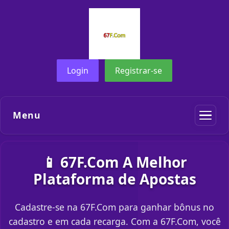
Login
Registrar-se
Menu
📱 67F.Com A Melhor
Plataforma de Apostas
Cadastre-se na 67F.Com para ganhar bônus no
cadastro e em cada recarga. Com a 67F.Com, você