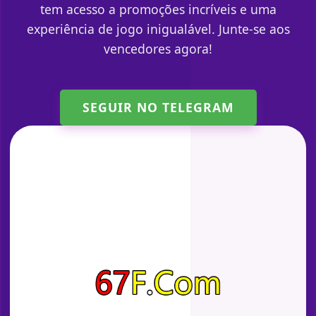
tem acesso a promoções incríveis e uma
experiência de jogo inigualável. Junte-se aos
vencedores agora!
SEGUIR NO TELEGRAM