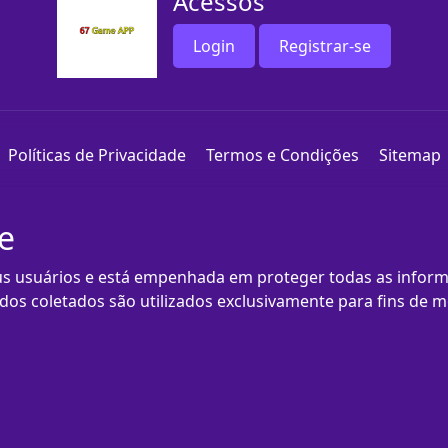
Acessos
Login
Registrar-se
Políticas de Privacidade
Termos e Condições
Sitemap
de
eus usuários e está empenhada em proteger todas as inform
os coletados são utilizados exclusivamente para fins de m