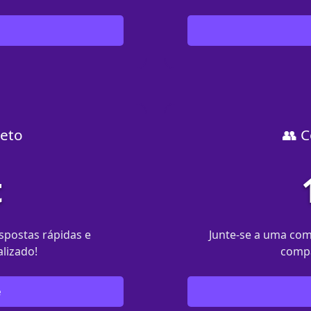
reto
👥 
t
espostas rápidas e
Junte-se a uma com
lizado!
compa
e