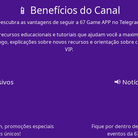
📱 Benefícios do Canal
escubra as vantagens de seguir a 67 Game APP no Telegr
ecursos educacionais e tutoriais que ajudam você a maxim
jogo, explicações sobre novos recursos e orientação sobre
VIP.
sivos
📢 Notí
m, promoções especiais
Fique por dentro d
s únicos!
eventos da 6