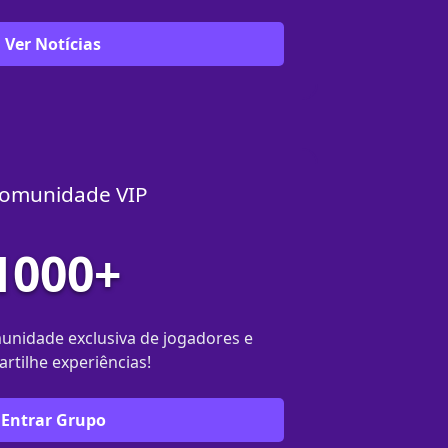
Ver Notícias
Comunidade VIP
1000+
unidade exclusiva de jogadores e
rtilhe experiências!
Entrar Grupo