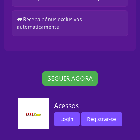
🎁 Receba bônus exclusivos
automaticamente
SEGUIR AGORA
Acessos
Login
Registrar-se