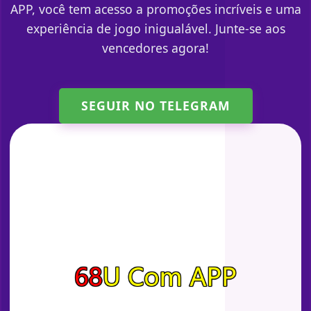
APP, você tem acesso a promoções incríveis e uma
experiência de jogo inigualável. Junte-se aos
vencedores agora!
SEGUIR NO TELEGRAM