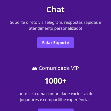
Chat
Suporte direto via Telegram, respostas rápidas e
atendimento personalizado!
Falar Suporte
👥 Comunidade VIP
1000+
Junte-se a uma comunidade exclusiva de
jogadores e compartilhe experiências!