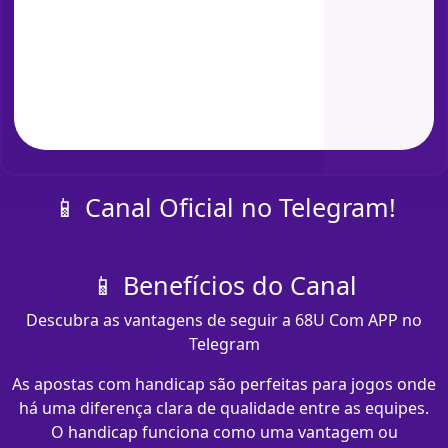
📱 Canal Oficial no Telegram!
📱 Benefícios do Canal
Descubra as vantagens de seguir a 68U Com APP no
Telegram
As apostas com handicap são perfeitas para jogos onde
há uma diferença clara de qualidade entre as equipes.
O handicap funciona como uma vantagem ou