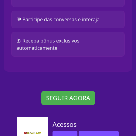
💬 Participe das conversas e interaja
🎁 Receba bônus exclusivos
automaticamente
SEGUIR AGORA
Acessos