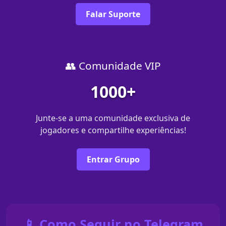
Falar Suporte
👥 Comunidade VIP
1000+
Junte-se a uma comunidade exclusiva de
jogadores e compartilhe experiências!
Entrar Grupo
📱 Como Seguir no Telegram