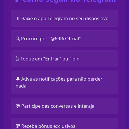
📱 Baixe o app Telegram no seu dispositivo
🔍 Procure por "@6RRrOficial"
👆 Toque em "Entrar" ou "Join"
🔔 Ative as notificações para não perder
nada
💬 Participe das conversas e interaja
🎁 Receba bônus exclusivos