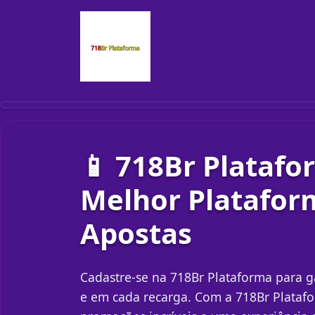
📱 718Br Platafo
Melhor Platafor
Apostas
Cadastre-se na 718Br Plataforma para 
e em cada recarga. Com a 718Br Platafo