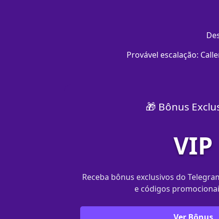
Des
Provável escalação: Callen
🎁 Bônus Exclu
VIP
Receba bônus exclusivos do Telegra
e códigos promocionai
Ver Bônus