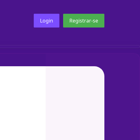
Login
Registrar-se