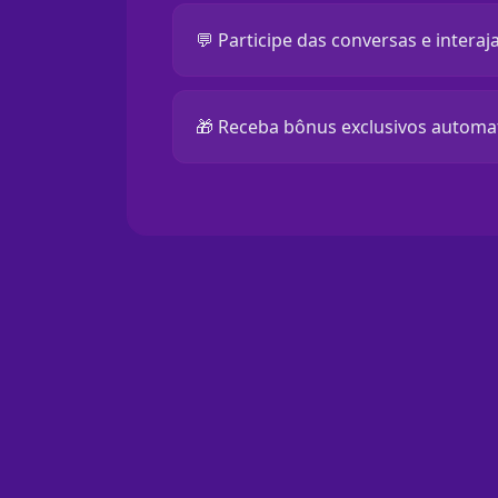
💬 Participe das conversas e interaj
🎁 Receba bônus exclusivos autom