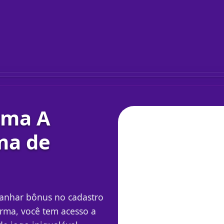
rma A
ma de
ganhar bônus no cadastro
rma, você tem acesso a