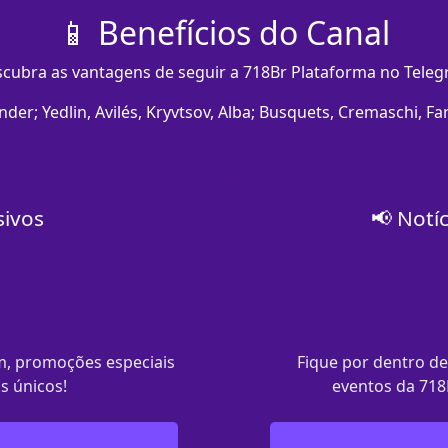
📱 Benefícios do Canal
cubra as vantagens de seguir a 718Br Plataforma no Tele
der; Yedlin, Avilés, Kryvtsov, Alba; Busquets, Cremaschi, Far
sivos
📢 Notí
m, promoções especiais
Fique por dentro d
s únicos!
eventos da 718