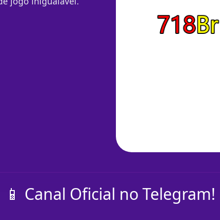
e jogo inigualável.
📱 Canal Oficial no Telegram!