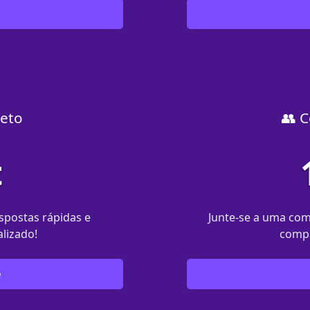
reto
👥 
t
espostas rápidas e
Junte-se a uma com
lizado!
compa
e