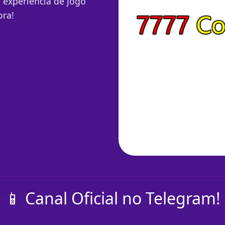
 experiência de jogo
ora!
📱 Canal Oficial no Telegram!