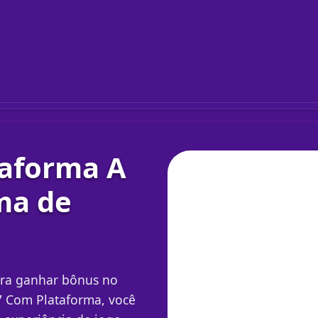
taforma A
ma de
ara ganhar bônus no
7 Com Plataforma, você