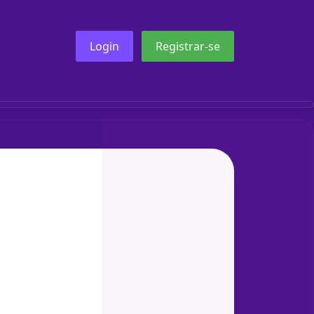
Login
Registrar-se