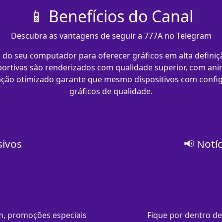
📱 Benefícios do Canal
Descubra as vantagens de seguir a 777A no Telegram
ca do seu computador para oferecer gráficos em alta definiç
portivas são renderizados com qualidade superior, com anim
ização otimizado garante que mesmo dispositivos com conf
gráficos de qualidade.
sivos
📢 Notí
m, promoções especiais
Fique por dentro d