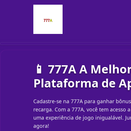
📱 777A A Melho
Plataforma de A
Cadastre-se na 777A para ganhar bônus
recarga. Com a 777A, você tem acesso a
uma experiência de jogo inigualável. J
agora!