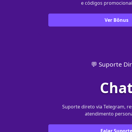
e códigos promocionai
Ver Bônus
💬 Suporte Di
Cha
Suporte direto via Telegram, r
atendimento persona
Falar Suport