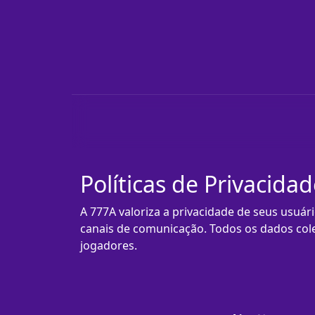
Políticas de Privacida
A 777A valoriza a privacidade de seus usuá
canais de comunicação. Todos os dados cole
jogadores.