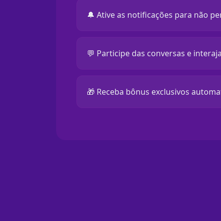
🔔 Ative as notificações para não p
💬 Participe das conversas e interaj
🎁 Receba bônus exclusivos autom