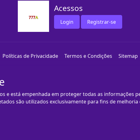
Acessos
Login
Registrar-se
Políticas de Privacidade
Termos e Condições
Sitemap
de
rios e está empenhada em proteger todas as informações p
tados são utilizados exclusivamente para fins de melhoria