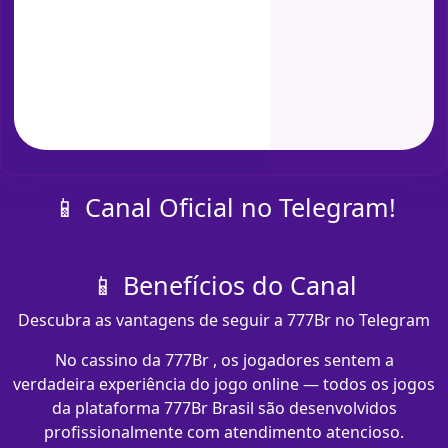
📱 Canal Oficial no Telegram!
📱 Benefícios do Canal
Descubra as vantagens de seguir a 777Br no Telegram
No cassino da 777Br , os jogadores sentem a
verdadeira experiência do jogo online — todos os jogos
da plataforma 777Br Brasil são desenvolvidos
profissionalmente com atendimento atencioso.