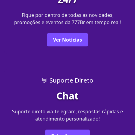
Fique por dentro de todas as novidades,
promoções e eventos da 777Br em tempo real!
Ver Notícias
💬 Suporte Direto
Chat
Suporte direto via Telegram, respostas rápidas e
atendimento personalizado!