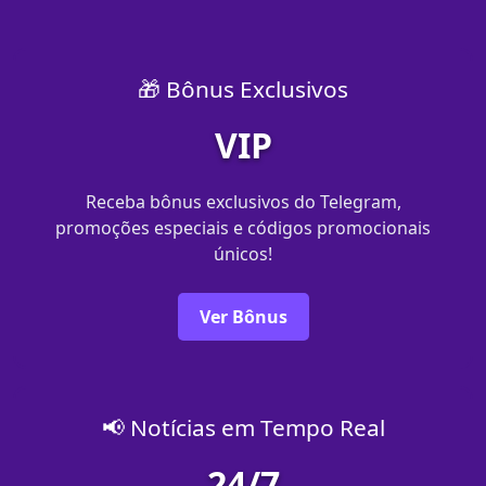
🎁 Bônus Exclusivos
VIP
Receba bônus exclusivos do Telegram,
promoções especiais e códigos promocionais
únicos!
Ver Bônus
📢 Notícias em Tempo Real
24/7