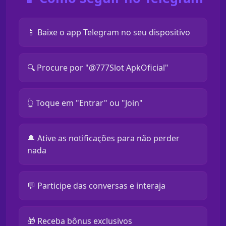
📱 Baixe o app Telegram no seu dispositivo
🔍 Procure por "@777Slot ApkOficial"
👆 Toque em "Entrar" ou "Join"
🔔 Ative as notificações para não perder
nada
💬 Participe das conversas e interaja
🎁 Receba bônus exclusivos