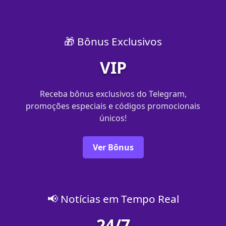
🎁 Bônus Exclusivos
VIP
Receba bônus exclusivos do Telegram,
promoções especiais e códigos promocionais
únicos!
Ver Bônus
📢 Notícias em Tempo Real
24/7