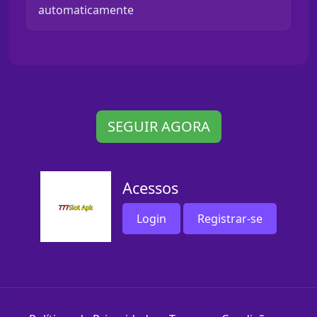
automaticamente
SEGUIR AGORA
Acessos
Login
Registrar-se