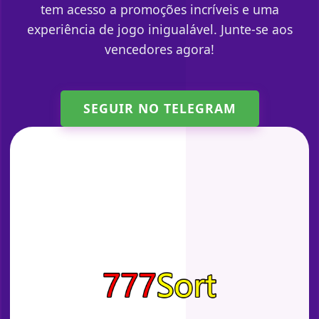
tem acesso a promoções incríveis e uma
experiência de jogo inigualável. Junte-se aos
vencedores agora!
SEGUIR NO TELEGRAM