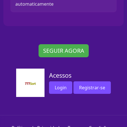
automaticamente
SEGUIR AGORA
Acessos
Login
Registrar-se