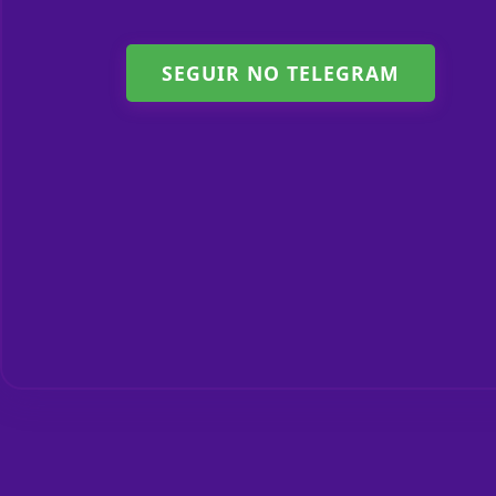
SEGUIR NO TELEGRAM