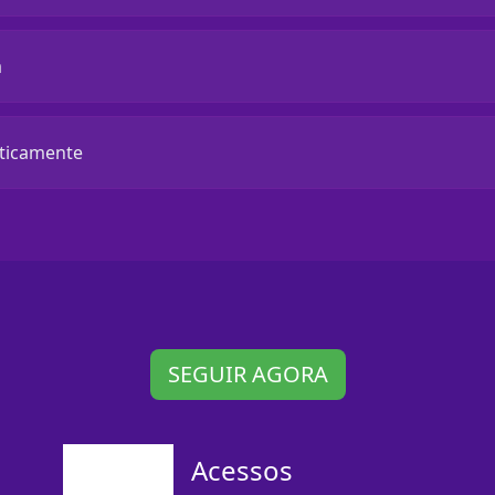
a
aticamente
SEGUIR AGORA
Acessos