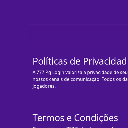
Políticas de Privacida
A 777 Pg Login valoriza a privacidade de s
nossos canais de comunicação. Todos os dad
jogadores.
Termos e Condições