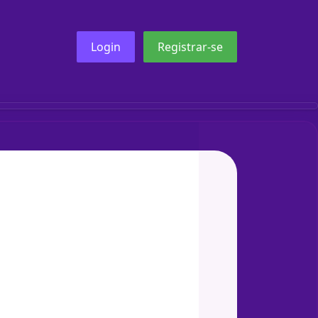
Login
Registrar-se