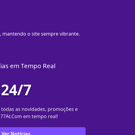
, mantendo o site sempre vibrante.
cias em Tempo Real
24/7
e todas as novidades, promoções e
 77At.Com em tempo real!
Ver Notícias