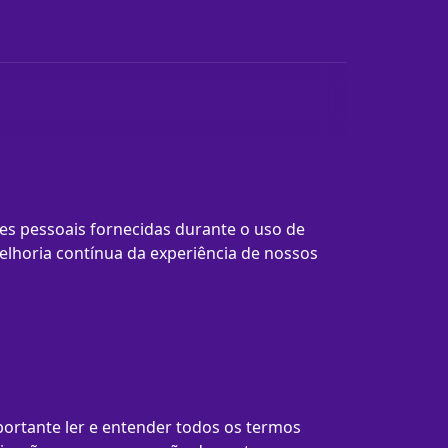
es pessoais fornecidas durante o uso de
elhoria contínua da experiência de nossos
ortante ler e entender todos os termos