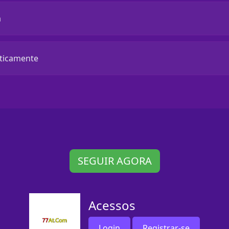
a
aticamente
SEGUIR AGORA
Acessos
Login
Registrar-se