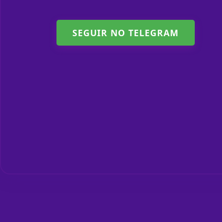
SEGUIR NO TELEGRAM