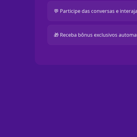
💬 Participe das conversas e interaj
🎁 Receba bônus exclusivos autom