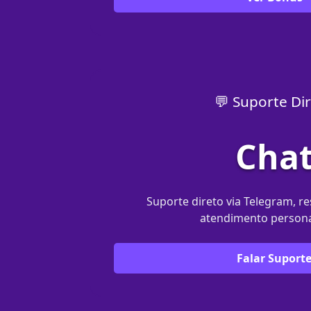
💬 Suporte Di
Cha
Suporte direto via Telegram, r
atendimento persona
Falar Suport