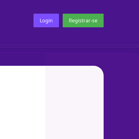
Login
Registrar-se