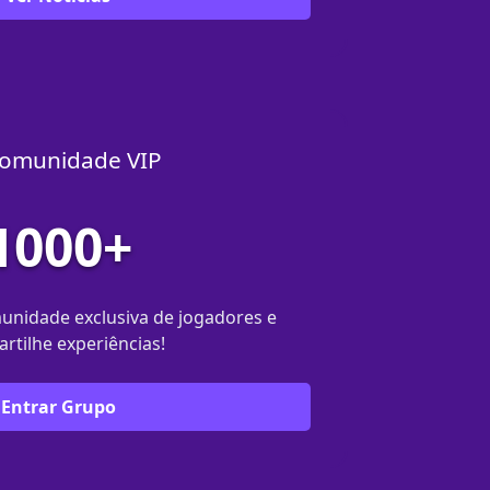
Comunidade VIP
1000+
unidade exclusiva de jogadores e
rtilhe experiências!
Entrar Grupo