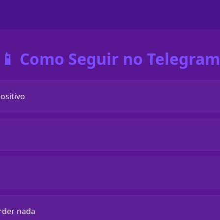
📱 Como Seguir no Telegram
ositivo
erder nada