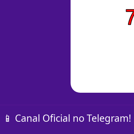
📱 Canal Oficial no Telegram!