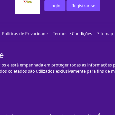
Login
Registrar-se
Políticas de Privacidade
Termos e Condições
Sitemap
de
ários e está empenhada em proteger todas as informações 
os coletados são utilizados exclusivamente para fins de m