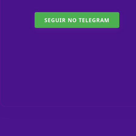
SEGUIR NO TELEGRAM