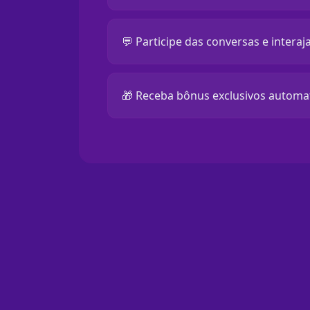
💬 Participe das conversas e interaj
🎁 Receba bônus exclusivos autom