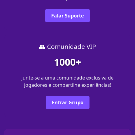
Falar Suporte
👥 Comunidade VIP
1000+
Junte-se a uma comunidade exclusiva de
jogadores e compartilhe experiências!
Entrar Grupo