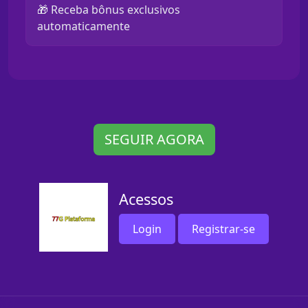
🎁 Receba bônus exclusivos
automaticamente
SEGUIR AGORA
Acessos
Login
Registrar-se