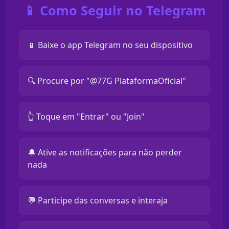
📱 Como Seguir no Telegram
📱 Baixe o app Telegram no seu dispositivo
🔍 Procure por "@77G PlataformaOficial"
👆 Toque em "Entrar" ou "Join"
🔔 Ative as notificações para não perder
nada
💬 Participe das conversas e interaja