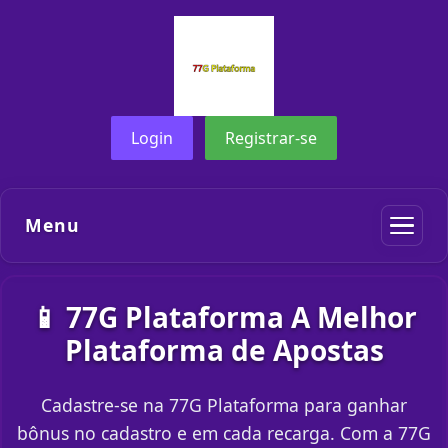
Login
Registrar-se
Menu
📱 77G Plataforma A Melhor
Plataforma de Apostas
Cadastre-se na 77G Plataforma para ganhar
bônus no cadastro e em cada recarga. Com a 77G