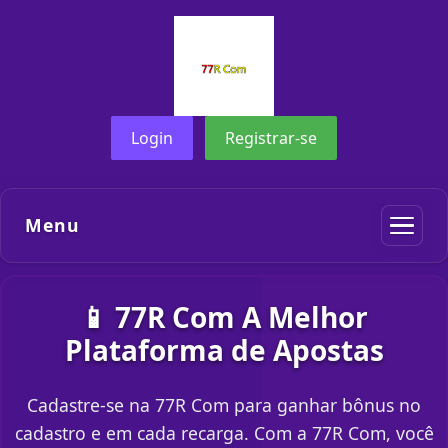
Login
Registrar-se
Menu
📱 77R Com A Melhor
Plataforma de Apostas
Cadastre-se na 77R Com para ganhar bônus no
cadastro e em cada recarga. Com a 77R Com, você