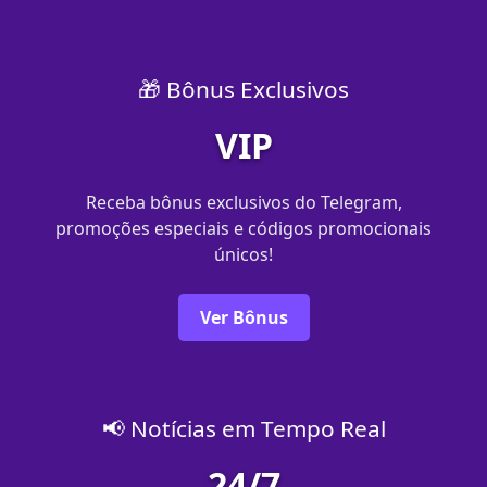
🎁 Bônus Exclusivos
VIP
Receba bônus exclusivos do Telegram,
promoções especiais e códigos promocionais
únicos!
Ver Bônus
📢 Notícias em Tempo Real
24/7