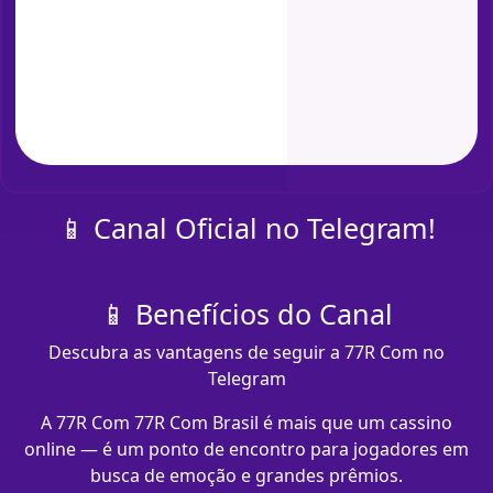
📱 Canal Oficial no Telegram!
📱 Benefícios do Canal
Descubra as vantagens de seguir a 77R Com no
Telegram
A 77R Com 77R Com Brasil é mais que um cassino
online — é um ponto de encontro para jogadores em
busca de emoção e grandes prêmios.