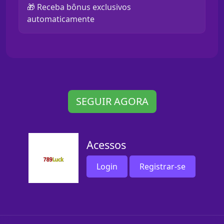
🎁 Receba bônus exclusivos
automaticamente
SEGUIR AGORA
Acessos
Login
Registrar-se