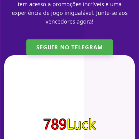
tem acesso a promoções incríveis e uma
experiência de jogo inigualável. Junte-se aos
vencedores agora!
SEGUIR NO TELEGRAM