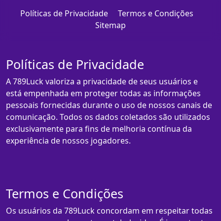
Políticas de Privacidade
Termos e Condições
Sitemap
Políticas de Privacidade
A 789Luck valoriza a privacidade de seus usuários e
está empenhada em proteger todas as informações
pessoais fornecidas durante o uso de nossos canais de
comunicação. Todos os dados coletados são utilizados
exclusivamente para fins de melhoria contínua da
experiência de nossos jogadores.
Termos e Condições
Os usuários da 789Luck concordam em respeitar todas