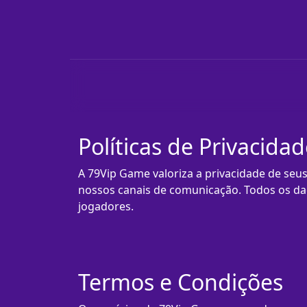
Políticas de Privacida
A 79Vip Game valoriza a privacidade de se
nossos canais de comunicação. Todos os dad
jogadores.
Termos e Condições