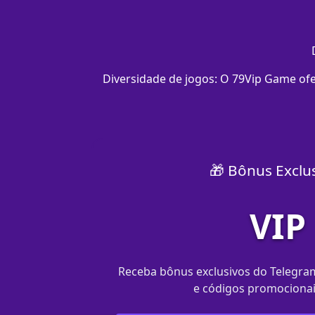
Diversidade de jogos: O 79Vip Game ofer
🎁 Bônus Exclu
VIP
Receba bônus exclusivos do Telegra
e códigos promocionai