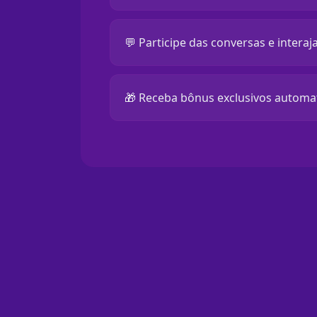
💬 Participe das conversas e interaj
🎁 Receba bônus exclusivos autom