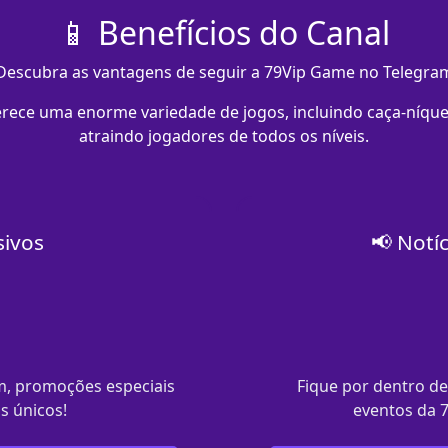
📱 Benefícios do Canal
Descubra as vantagens de seguir a 79Vip Game no Telegra
ece uma enorme variedade de jogos, incluindo caça-níqueis
atraindo jogadores de todos os níveis.
sivos
📢 Notí
m, promoções especiais
Fique por dentro d
s únicos!
eventos da 