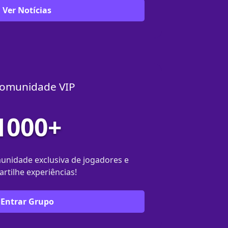
Ver Notícias
Comunidade VIP
1000+
unidade exclusiva de jogadores e
rtilhe experiências!
Entrar Grupo