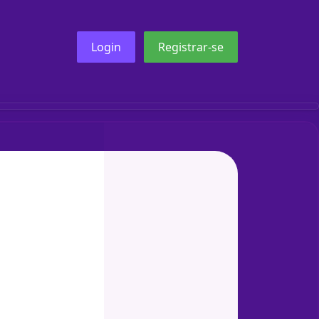
Login
Registrar-se